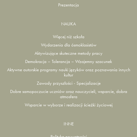
Prezentacja
NAUKA
Więcej niż szkoła
Wydarzenia dla ósmoklasistów
Aktywizujące skuteczne metody pracy
Demokracja – Tolerancja – Wzajemny szacunek
Aktywne autorskie programy nauki języków oraz poznawania innych
kultur
Zawody przyszłości - Specjalizacje
Dobre samopoczucie uczniów oraz nauczycieli, wsparcie, dobra
atmosfera
Wsparcie w wyborze i realizacji ścieżki życiowej
INNE
Polityka prywatności