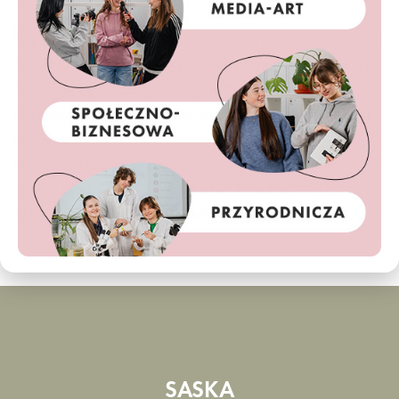
18 kwietnia uczniowie, uczennice i nauczyciele Saskiej
Szkoły Realnej wspólnie wybrali się na mecz koszykówki na
Bemowie, by kibicować drużynie
@legiakosz
.
Na trybunach panowała świetna atmosfera, pełna emocji i
dopingu.
Po meczu mieliśmy okazję spotkać się z zawodnikami,
przybić piątki i zdobyć piłkę z ich autografami
To był niezapomniany dzień pełen sportowych wrażeń!
SASKA