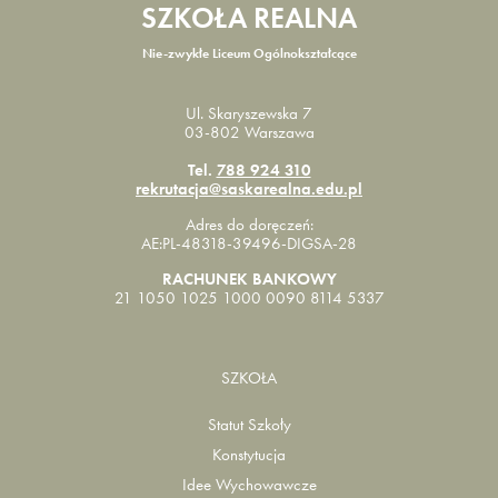
SZKOŁA REALNA
Nie-zwykłe Liceum Ogólnokształcące
Ul. Skaryszewska 7
03-802 Warszawa
Tel.
788 924 310
rekrutacja@saskarealna.edu.pl
Adres do doręczeń:
AE:PL-48318-39496-DIGSA-28
RACHUNEK BANKOWY
21 1050 1025 1000 0090 8114 5337
SZKOŁA
Statut Szkoły
Konstytucja
Idee Wychowawcze